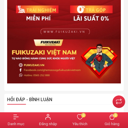
HỎI ĐÁP - BÌNH LUẬN
0
0
Tin nổi bật
Danh mục
Đăng nhập
Yêu thích
Giỏ hàng