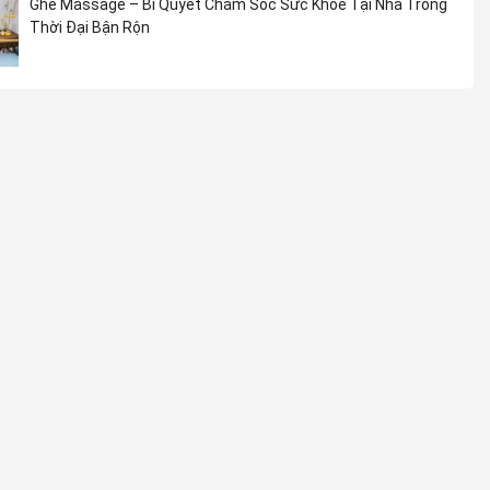
Ghế Massage – Bí Quyết Chăm Sóc Sức Khỏe Tại Nhà Trong
Thời Đại Bận Rộn