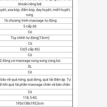
khoản riêng biệ
yệt, xoa bóp, đấm bóp, day huyệt, miết huyệt,
rung.
16 chương trình massage tự động
5 cấp độ
Có
Tùy chỉnh tự động(13cm)
Có
Có(5 cấp độ)
Có
2 động cơ massage song song cùng lúc
SL
Có
bảo vệ quá nóng, quá dòng, quá tải điện áp. Tự
ắt khi quá tải phần massage chân và bàn chân.
Có
118, 5 KG
193x138x193,5cm