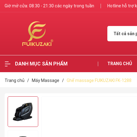
Giờ mở cửa: 08:30 - 21:30 các ngày trong tuần
Hotline hỗ trợ
Tất cả sản
DANH MỤC SẢN PHẨM
TRANG CHỦ
Trang chủ
/
Máy Massage
/
Ghế massage FUIKUZAKI FK-1288