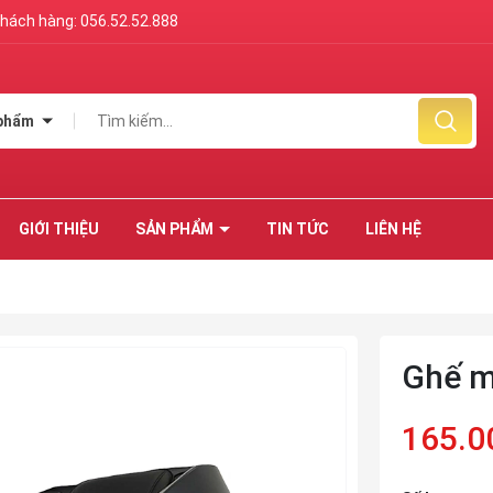
 khách hàng:
056.52.52.888
 phẩm
GIỚI THIỆU
SẢN PHẨM
TIN TỨC
LIÊN HỆ
Ghế m
165.0