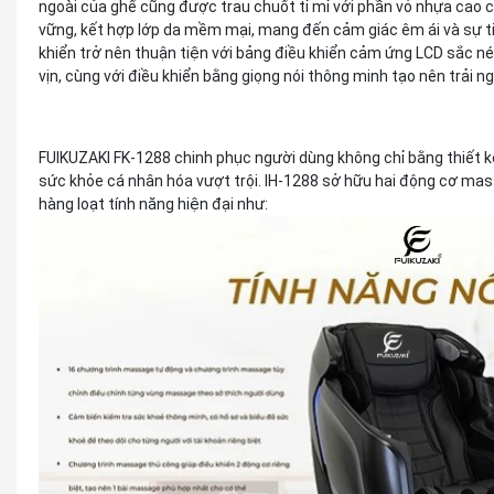
ngoài của ghế cũng được trau chuốt tỉ mỉ với phần vỏ nhựa cao
vững, kết hợp lớp da mềm mại, mang đến cảm giác êm ái và sự ti
khiển trở nên thuận tiện với bảng điều khiển cảm ứng LCD sắc nét
vịn, cùng với điều khiển bằng giọng nói thông minh tạo nên trải
FUIKUZAKI FK-1288 chinh phục người dùng không chỉ bằng thiết 
sức khỏe cá nhân hóa vượt trội. IH-1288 sở hữu hai động cơ mas
hàng loạt tính năng hiện đại như: