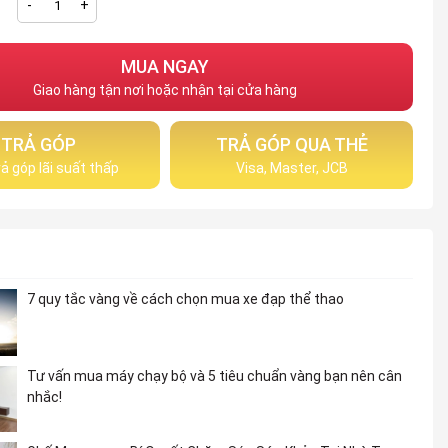
-
+
MUA NGAY
Giao hàng tận nơi hoặc nhận tại cửa hàng
TRẢ GÓP
TRẢ GÓP QUA THẺ
ả góp lãi suất thấp
Visa, Master, JCB
7 quy tắc vàng về cách chọn mua xe đạp thể thao
Tư vấn mua máy chạy bộ và 5 tiêu chuẩn vàng bạn nên cân
nhắc!