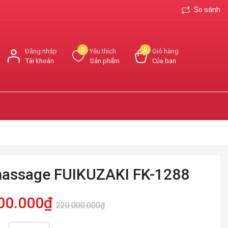
So sánh
0
0
Đăng nhập
Yêu thích
Giỏ hàng
Tài khoản
Sản phẩm
Của bạn
assage FUIKUZAKI FK-1288
00.000₫
220.000.000₫