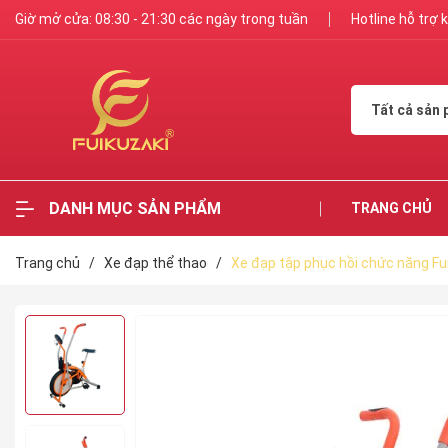
Giờ mở cửa: 08:30 - 21:30 các ngày trong tuần
Hotline hỗ trợ
Tất cả sản
DANH MỤC SẢN PHẨM
TRANG CHỦ
Trang chủ
/
Xe đạp thể thao
/
Xe đạp tập phục hồi chức năng F