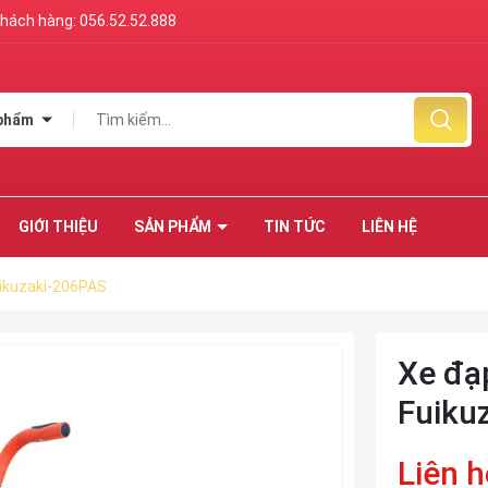
 khách hàng:
056.52.52.888
 phẩm
GIỚI THIỆU
SẢN PHẨM
TIN TỨC
LIÊN HỆ
uikuzaki-206PAS
Xe đạ
Fuiku
Liên h