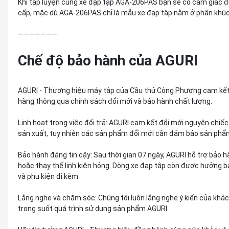
Khi tập luyện cùng xe đạp tập AGA-206PAS bạn sẽ có cảm giác đ
cấp, mặc dù AGA-206PAS chỉ là mẫu xe đạp tập nằm ở phân khúc
———————
Chế độ bảo hành của AGURI
AGURI - Thương hiệu máy tập của Cầu thủ Công Phượng cam kết 
hàng thông qua chính sách đổi mới và bảo hành chất lượng.
Linh hoạt trong việc đổi trả: AGURI cam kết đổi mới nguyên chiếc
sản xuất, tuy nhiên các sản phẩm đổi mới cần đảm bảo sản phẩ
Bảo hành đáng tin cậy: Sau thời gian 07 ngày, AGURI hỗ trợ bảo
hoặc thay thế linh kiện hỏng. Dòng xe đạp tập còn được hưởng 
và phụ kiện đi kèm.
Lắng nghe và chăm sóc: Chúng tôi luôn lắng nghe ý kiến của khá
trong suốt quá trình sử dụng sản phẩm AGURI.