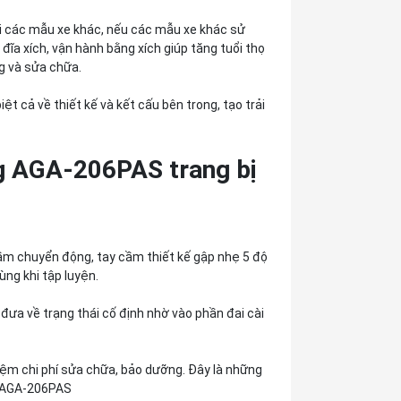
i các mẫu xe khác, nếu các mẫu xe khác sử
ĩa xích, vận hành bằng xích giúp tăng tuổi thọ
ng và sửa chữa.
t cả về thiết kế và kết cấu bên trong, tạo trải
ng AGA-206PAS trang bị
ầm chuyển động, tay cầm thiết kế gập nhẹ 5 độ
ùng khi tập luyện.
ưa về trạng thái cố định nhờ vào phần đai cài
iệm chi phí sửa chữa, bảo dưỡng. Đây là những
g AGA-206PAS