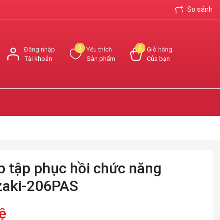
So sánh
0
0
Đăng nhập
Yêu thích
Giỏ hàng
Tài khoản
Sản phẩm
Của bạn
p tập phục hồi chức năng
zaki-206PAS
ệ