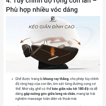
4. Tùy chỉnh độ rộng con lăn –
Phù hợp nhiều vóc dáng
Ghế được trang bị
khung ray thẳng
, cho phép tùy chỉnh
độ rộng hẹp của con lăn, ôm sát từng đường cong cơ
thể. Nhờ vậy, ghế có thể
kéo giãn sâu tới 180 độ
và dễ
dàng
gập vuông góc giữa lưng và chân
, mang lại trải
nghiệm massage toàn diện và thoải mái.