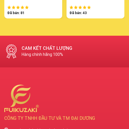
Đã bán: 81
Đã bán: 43
HỖ TRỢ BẢO HÀNH
Sản phẩm lỗi do Nhà sản xuất.
CÔNG TY TNHH ĐẦU TƯ VÀ TM ĐẠI DƯƠNG