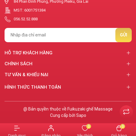
84 Phan Đình Phùng, Phường Pleiku, Gia Lai
MST: 6001751384
056.52.52.888
GỬI
HỖ TRỢ KHÁCH HÀNG
CHÍNH SÁCH
TƯ VẤN & KHIẾU NẠI
HÌNH THỨC THANH TOÁN
@ Bản quyền thuộc về Fuikuzaki ghế Massage
Cung cấp bởi
Sapo
0
0
Danh mục
Đăng nhập
Yêu thích
Giỏ hàng